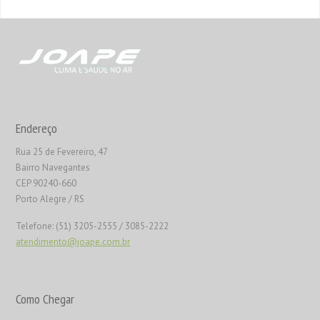
Endereço
Rua 25 de Fevereiro, 47
Bairro Navegantes
CEP 90240-660
Porto Alegre / RS
Telefone: (51) 3205-2555 / 3085-2222
atendimento@joape.com.br
Como Chegar