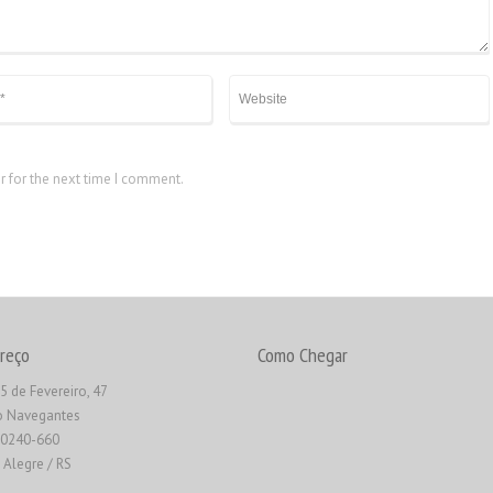
r for the next time I comment.
reço
Como Chegar
5 de Fevereiro, 47
o Navegantes
90240-660
 Alegre / RS