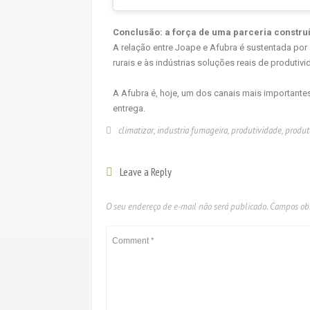
Conclusão: a força de uma parceria constru
A relação entre Joape e Afubra é sustentada por
rurais e às indústrias soluções reais de produtiv
A Afubra é, hoje, um dos canais mais importante
entrega.
climatizar
,
industria fumageira
,
produtividade
,
produt
Leave a Reply
O seu endereço de e-mail não será publicado.
Campos obr