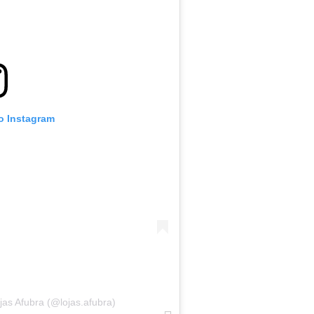
no Instagram
as Afubra (@lojas.afubra)