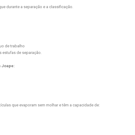
ue durante a separação e a classificação.
uo de trabalho
s estufas de separação.
s Joape:
ículas que evaporam sem molhar e têm a capacidade de: