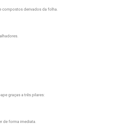
e compostos derivados da folha.
alhadores.
m
ape graças a três pilares:
 de forma imediata.