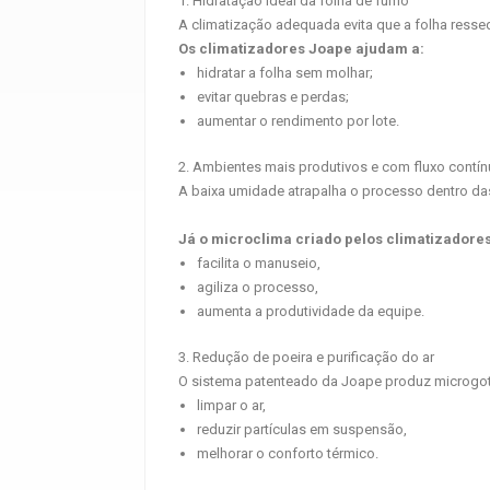
1. Hidratação ideal da folha de fumo
A climatização adequada evita que a folha resseq
Os climatizadores Joape ajudam a:
hidratar a folha sem molhar;
evitar quebras e perdas;
aumentar o rendimento por lote.
2. Ambientes mais produtivos e com fluxo contín
A baixa umidade atrapalha o processo dentro da
Já o microclima criado pelos climatizadore
facilita o manuseio,
agiliza o processo,
aumenta a produtividade da equipe.
3. Redução de poeira e purificação do ar
O sistema patenteado da Joape produz microgot
limpar o ar,
reduzir partículas em suspensão,
melhorar o conforto térmico.