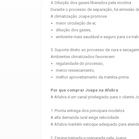
4. Diluição dos gases liberados pela nicotina
Durante o processo de separação, há emissão d
A climatização Joape promove:
maior circulação de ar,
diluição dos gases,
ambiente mais saudável e seguro para os trab
5. Suporte direto ao processo de cura e secage
Ambientes climatizados favorecem:
regularidade do processo,
menor ressecamento,
melhor aproveitamento da matéria-prima.
Por que comprar Joape na Afubra
A Afubra é um canal privilegiado para o cliente Jo
1. Pronta entrega dos principais modelos
A alta demanda rural exige velocidade.
A Afubra mantém estoque adequado para atender
2. Equipe treinada e preparada pela Joape