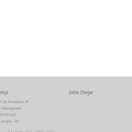
reço
Como Chegar
5 de Fevereiro, 47
o Navegantes
90240-660
 Alegre / RS