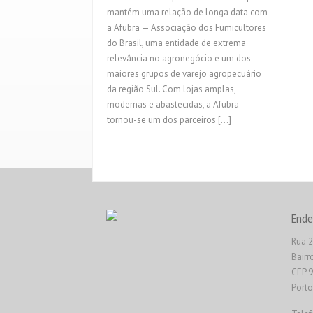
mantém uma relação de longa data com
a Afubra — Associação dos Fumicultores
do Brasil, uma entidade de extrema
relevância no agronegócio e um dos
maiores grupos de varejo agropecuário
da região Sul. Com lojas amplas,
modernas e abastecidas, a Afubra
tornou-se um dos parceiros […]
Ende
Rua 2
Bairr
CEP 
Porto