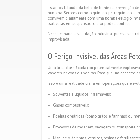
Estamos falando da linha de frente na prevenção de 
humana. Setores como o químico, petroquímico, alim
convivem diariamente com uma bomba-relógio invisí
partículas em suspensão, o pior pode acontecer.
Nesse cenário, a ventilação industrial precisa ser t
improvisada.
O Perigo Invisível das Áreas Po
Uma área classificada (ou potencialmente explosiva)
vapores, névoas ou poeiras. Para que um desastre oc
Isso é uma realidade diária em operações que envo
Solventes e líquidos inflamáveis;
Gases combustíveis;
Poeiras orgânicas (como grãos e farinhas) ou met
Processos de moagem, secagem ou transporte p
Manuseio de tintas, vernizes, resinas e fertilizante