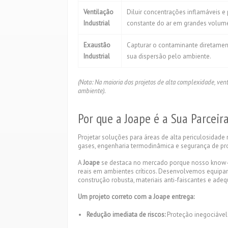
Ventilação
Diluir concentrações inflamáveis 
Industrial
constante do ar em grandes volum
Exaustão
Capturar o contaminante diretament
Industrial
sua dispersão pelo ambiente.
(Nota: Na maioria dos projetos de alta complexidade, ven
ambiente).
Por que a Joape é a Sua Parceir
Projetar soluções para áreas de alta periculosida
gases, engenharia termodinâmica e segurança de pro
A
Joape
se destaca no mercado porque nosso know-
reais em ambientes críticos. Desenvolvemos equipa
construção robusta, materiais anti-faiscantes e ade
Um projeto correto com a Joape entrega:
Redução imediata de riscos:
Proteção inegociável 