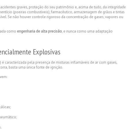
acidentes graves, proteção do seu patrimônio e, acima de tudo, da integridade
entício (poeiras combustíveis), farmacêutico, armazenagem de grãos e tintas
vel. Se não houver controle rigoroso da concentração de gases, vapores ou
ratada como
engenharia de alta precisão
, e nunca como uma adaptação
tencialmente Explosivas
 é caracterizada pela presença de misturas inflamáveis de ar com gases,
orra, basta uma única fonte de ignição.
lvem:
álicas;
neumático;
s.