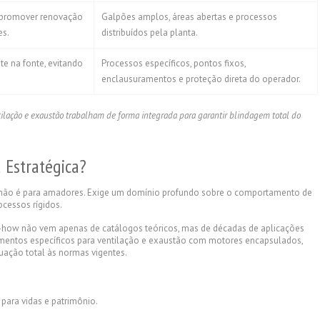
e promover renovação
Galpões amplos, áreas abertas e processos
es.
distribuídos pela planta.
e na fonte, evitando
Processos específicos, pontos fixos,
enclausuramentos e proteção direta do operador.
tilação e exaustão trabalham de forma integrada para garantir blindagem total do
a Estratégica?
de não é para amadores. Exige um domínio profundo sobre o comportamento de
cessos rígidos.
how não vem apenas de catálogos teóricos, mas de décadas de aplicações
mentos específicos para ventilação e exaustão com motores encapsulados,
quação total às normas vigentes.
para vidas e patrimônio.