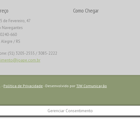
reço
Como Chegar
5 de Fevereiro, 47
o Navegantes
90240-660
 Alegre / RS
one: (51) 3205-2555 / 3085-2222
dimento@joape.com.br
. -
Política de Privacidade
- Desenvolvido por
TJW Comunicação
Gerenciar Consentimento