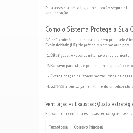
Para áreas classificadas, a única opção segura e le
sua operação.
Como o Sistema Protege a Sua 
A função primária de um sistema bem projetado é
im
Explosividade (LIE)
. Na prática, o sistema atua para:
Diluir
gases e vapores inflamáveis rapidamente.
Remover
partículas e poeiras em suspensão de f
Evitar
a criação de “zonas mortas” onde os gase
Garantir
a renovação constante do ar, reduzindo d
Ventilação vs. Exaustão: Qual a estratégi
Embora complementares, essas tecnologias possuem a
Tecnologia
Objetivo Principal