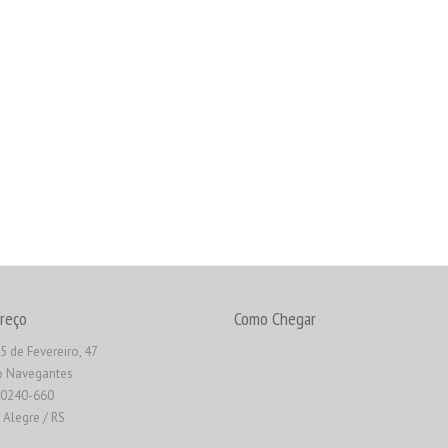
reço
Como Chegar
5 de Fevereiro, 47
o Navegantes
90240-660
 Alegre / RS