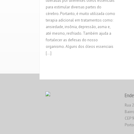
liberadas por diferentes óleos essenciais
para estimular diversas partes do
cérebro. Portanto, é muito utilizada como
terapia adicional em tratamentos como:
ansiedade, insônia, depressão, asma e,
até mesmo, resfriado. Também ajuda a
fortalecer as defesas do nosso
organismo. Alguns dos óleos essenciais
[…]
Ende
Rua 2
Bairr
CEP 
Porto