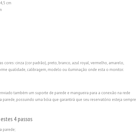
4,5 cm
m
 cores: cinza (cor padrão), preto, branco, azul royal, vermelho, amarelo,
forme qualidade, calibragem, modelo ou iluminação onde esta o monitor.
á enviado também um suporte de parede e mangueira para a conexão na rede
 na parede, possuindo uma bóia que garantirá que seu reservatório esteja sempre
r estes 4 passos
a parede;