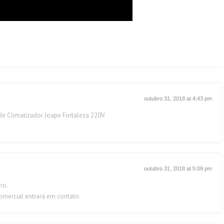
outubro 31, 2018 at 4:43 pm
de Climatizador Joape Fortaleza 220V.
outubro 31, 2018 at 5:09 pm
io.
mercial entrará em contato.