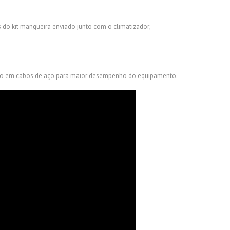
 do kit mangueira enviado junto com o climatizador;
ação em cabos de aço para maior desempenho do equipamento.