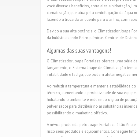
você diversos benefícios, entre eles a hidratação, 
climatização, que atua pela centrifugação da água n
fazendo a troca do ar quente para o ar frio, com ra
Devido a sua alta potência, o Climatizador Joape F
da Indústria sendo Petroquímicas, Centros de Distri
Algumas das suas vantagens!
O Climatizador Joape Fortaleza oferece uma série d
lançamento, o Sistema Joape de Climatização tem s
irritabilidade e fadiga, que podem afetar negativame
Ao reduzir a temperatura e manter a estabilidade do
térmico, aumentando a produtividade de sua equipe
hidratando o ambiente e reduzindo o grau de poluiç
pulverizador para distribuir no ar substâncias inse
possibilitando o marketing olfativo.
A névoa produzida pelo Joape Fortaleza é tão fina
risco seus produtos e equipamentos. Consegue limpa