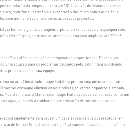
limpeza e redução da temperatura em até 10° C, através do Sistema Joape de
o disco, onde faz a liberação e a evaporação das micro gotículas de água,
pidez, sem molhar o seu ambiente ou as pessoas presentes.
ortaleza tem uma grande abrangência, podendo ser utilizado em qualquer setor
buição, Metalúrgicas, entre outros, atendendo uma área ampla de até 200m².
e benefícios além da redução de temperatura proporcionada. Desde o seu
ido uma solução para os problemas causados pelo calor intenso, incluindo
nte a produtividade de sua equipe.
 clima no ar, o Climatizador Joape Fortaleza proporciona um maior conforto
. O mesmo consegue eliminar gases e odores, solventes orgânicos e amônia,
ão. Mas além disso, o Climatizador Joape Fortaleza pode ser utilizado como um
ridas na água, ajudando a combater a disseminação de microorganismos e
 e evapora rapidamente, sem causar umidade excessiva que possa colocar em
r o ar de forma eficaz, diminuindo significativamente a quantidade de pó em