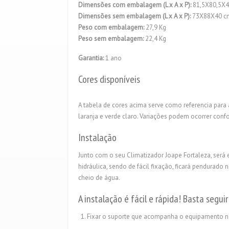
Dimensões com embalagem (L x A x P):
81,5X80,5X4
Dimensões sem embalagem (L x A x P):
73X88X40 c
Peso com embalagem:
27,9 Kg
Peso sem embalagem:
22,4 Kg
Garantia:
1 ano
Cores disponíveis
A tabela de cores acima serve como referencia para as
laranja e verde claro. Variações podem ocorrer con
Instalação
Junto com o seu Climatizador Joape Fortaleza, ser
hidráulica, sendo de fácil fixação, ficará pendurado
cheio de água.
A instalação é fácil e rápida! Basta segui
Fixar o suporte que acompanha o equipamento n