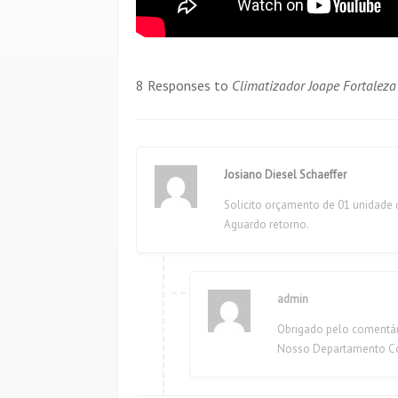
8 Responses to
Climatizador Joape Fortaleza
Josiano Diesel Schaeffer
Solicito orçamento de 01 unidade 
Aguardo retorno.
admin
Obrigado pelo comentár
Nosso Departamento Co