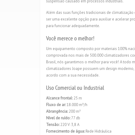
suspensão causado em processos industriais.
Além das suas funções tradicionais de climatização
ser uma excelente opção para auxiliar e acelerar p
para funcionar adequadamente.
Você merece o melhor!
Um equipamento composto por materiais 100% nacion
comprovada nos mais de 500.000 climatizadores co
Brasil, nós garantimos o melhor para você! A tod
climatizadores Joape possuem um design moderno, co
acordo com a sua necessidade.
Uso Comercial ou Industrial
Alcance frontal:
25 m
Fluxo de ar:
18.000 m³/h
Abrangência:
200 m²
Nível de ruído:
77 db
Tensão:
220 V: 3,8 A
Fornecimento de água:
Rede Hidráulica