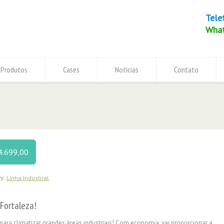
Tele
Wha
Produtos
Cases
Notícias
Contato
4.699,00
y:
Linha Industrial
Fortaleza!
para climatizar grandes áreas industriais! Com economia, vai proporcionar a