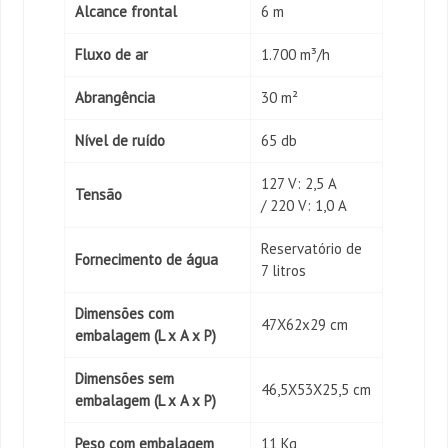
Alcance frontal
6 m
Fluxo de ar
1.700 m³/h
Abrangência
30 m²
Nível de ruído
65 db
127 V: 2,5 A
Tensão
/ 220 V: 1,0 A
Reservatório de
Fornecimento de água
7 litros
Dimensões com
47X62x29 cm
embalagem (L x A x P)
Dimensões sem
46,5X53X25,5 cm
embalagem (L x A x P)
Peso com embalagem
11 Kg