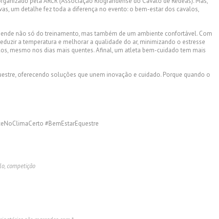
rganizado pela ARCR (Associação Riograndense do Cavalo de Rédeas). Mas,
s, um detalhe fez toda a diferença no evento: o bem-estar dos cavalos,
ende não só do treinamento, mas também de um ambiente confortável. Com
reduzir a temperatura e melhorar a qualidade do ar, minimizando o estresse
os, mesmo nos dias mais quentes. Afinal, um atleta bem-cuidado tem mais
questre, oferecendo soluções que unem inovação e cuidado. Porque quando o
eNoClimaCerto #BemEstarEquestre
lo
,
competição