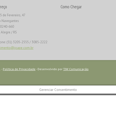
reço
Como Chegar
5 de Fevereiro, 47
o Navegantes
90240-660
 Alegre / RS
one: (51) 3205-2555 / 3085-2222
dimento@joape.com.br
. -
Política de Privacidade
- Desenvolvido por
TJW Comunicação
Gerenciar Consentimento