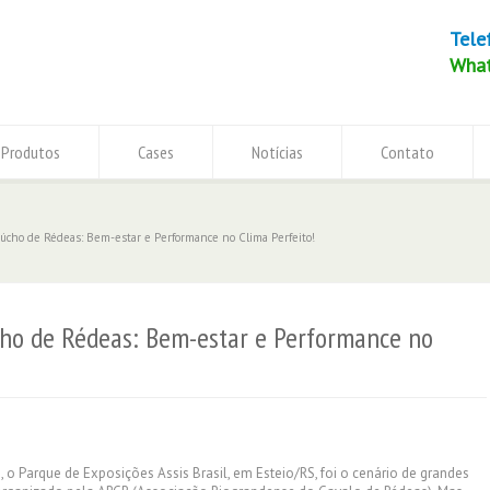
Tele
Wha
Produtos
Cases
Notícias
Contato
cho de Rédeas: Bem-estar e Performance no Clima Perfeito!
ho de Rédeas: Bem-estar e Performance no
5, o Parque de Exposições Assis Brasil, em Esteio/RS, foi o cenário de grandes