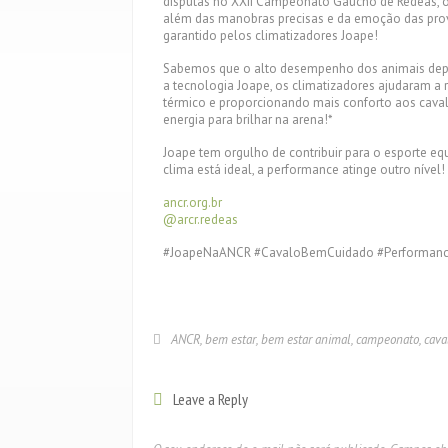
disputas no XXII Campeonato Gaúcho de Rédeas, o
além das manobras precisas e da emoção das prova
garantido pelos climatizadores Joape!
Sabemos que o alto desempenho dos animais dep
a tecnologia Joape, os climatizadores ajudaram a 
térmico e proporcionando mais conforto aos caval
energia para brilhar na arena!*
Joape tem orgulho de contribuir para o esporte e
clima está ideal, a performance atinge outro nível!
ancr.org.br
@arcr.redeas
#JoapeNaANCR #CavaloBemCuidado #Performanc
ANCR
,
bem estar
,
bem estar animal
,
campeonato
,
cava
Leave a Reply