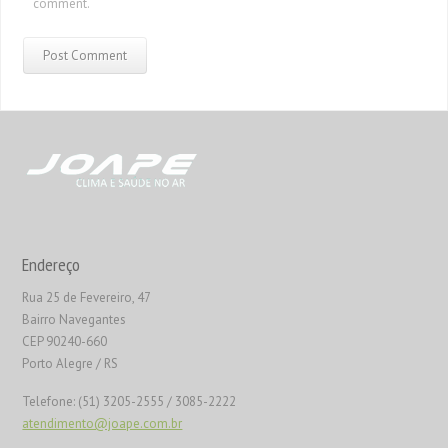
comment.
Endereço
Rua 25 de Fevereiro, 47
Bairro Navegantes
CEP 90240-660
Porto Alegre / RS
Telefone: (51) 3205-2555 / 3085-2222
atendimento@joape.com.br