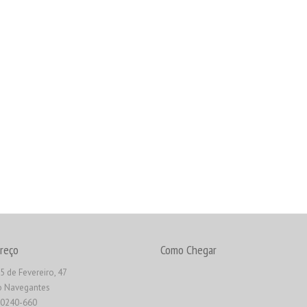
reço
Como Chegar
5 de Fevereiro, 47
o Navegantes
90240-660