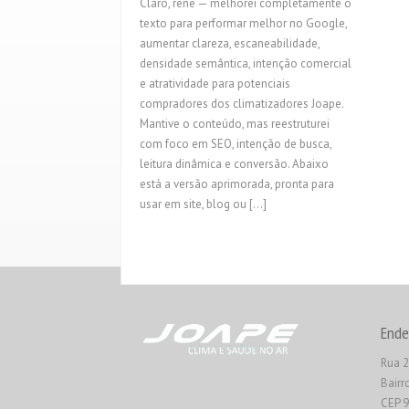
Claro, rene — melhorei completamente o
texto para performar melhor no Google,
aumentar clareza, escaneabilidade,
densidade semântica, intenção comercial
e atratividade para potenciais
compradores dos climatizadores Joape.
Mantive o conteúdo, mas reestruturei
com foco em SEO, intenção de busca,
leitura dinâmica e conversão. Abaixo
está a versão aprimorada, pronta para
usar em site, blog ou […]
Ende
Rua 2
Bairr
CEP 