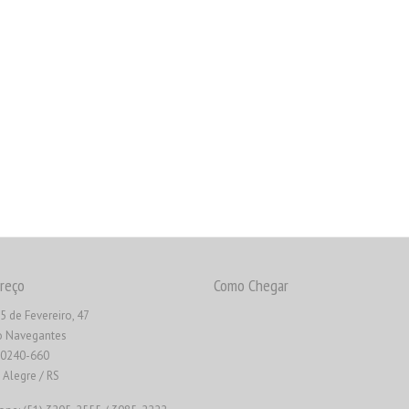
reço
Como Chegar
5 de Fevereiro, 47
o Navegantes
90240-660
 Alegre / RS