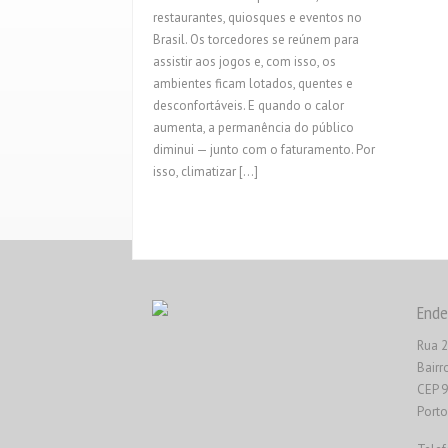
restaurantes, quiosques e eventos no
Brasil. Os torcedores se reúnem para
assistir aos jogos e, com isso, os
ambientes ficam lotados, quentes e
desconfortáveis. E quando o calor
aumenta, a permanência do público
diminui — junto com o faturamento. Por
isso, climatizar […]
Ende
Rua 2
Bairr
CEP 
Porto