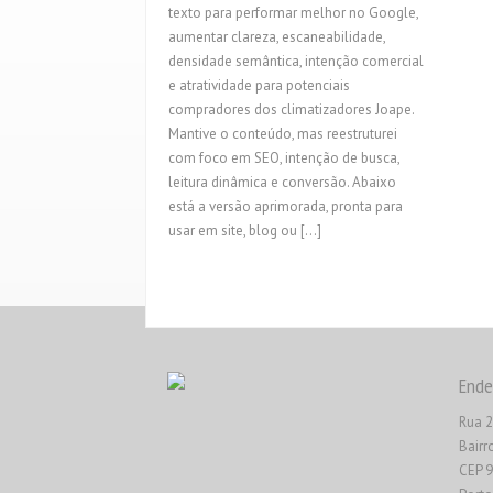
texto para performar melhor no Google,
aumentar clareza, escaneabilidade,
densidade semântica, intenção comercial
e atratividade para potenciais
compradores dos climatizadores Joape.
Mantive o conteúdo, mas reestruturei
com foco em SEO, intenção de busca,
leitura dinâmica e conversão. Abaixo
está a versão aprimorada, pronta para
usar em site, blog ou […]
Ende
Rua 2
Bairr
CEP 