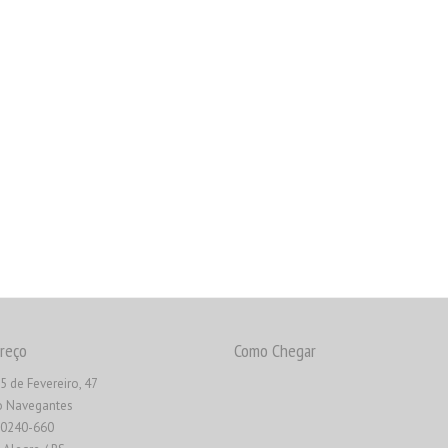
reço
Como Chegar
5 de Fevereiro, 47
o Navegantes
90240-660