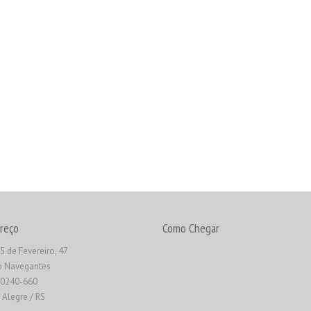
reço
Como Chegar
5 de Fevereiro, 47
o Navegantes
90240-660
 Alegre / RS