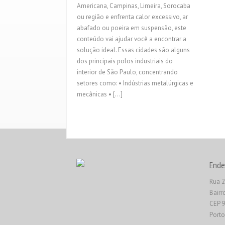
Americana, Campinas, Limeira, Sorocaba
ou região e enfrenta calor excessivo, ar
abafado ou poeira em suspensão, este
conteúdo vai ajudar você a encontrar a
solução ideal. Essas cidades são alguns
dos principais polos industriais do
interior de São Paulo, concentrando
setores como: • Indústrias metalúrgicas e
mecânicas • […]
Ende
Rua 2
Bairr
CEP 
Porto