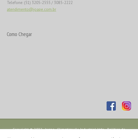
Telefone: (51) 3205-2555 / 3085-2222
atendimento@joape.com.br
Como Chegar
Copyright © 2022 - Joape - Climatização Industrial Ltda. -
Política de
Privacidade
- Desenvolvido por
TJW Comunicação