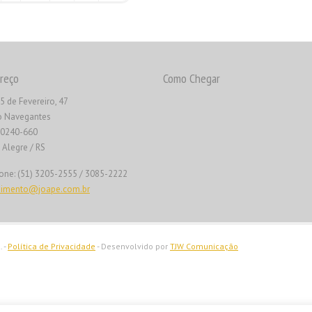
reço
Como Chegar
5 de Fevereiro, 47
o Navegantes
90240-660
 Alegre / RS
one: (51) 3205-2555 / 3085-2222
dimento@joape.com.br
. -
Política de Privacidade
- Desenvolvido por
TJW Comunicação