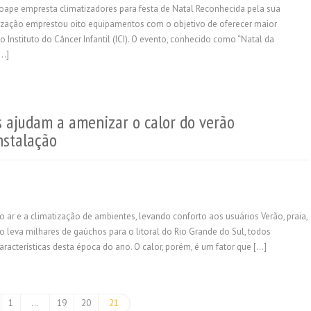
, Joape empresta climatizadores para festa de Natal Reconhecida pela sua
tização emprestou oito equipamentos com o objetivo de oferecer maior
o Instituto do Câncer Infantil (ICI). O evento, conhecido como “Natal da
[…]
s ajudam a amenizar o calor do verão
nstalação
 ar e a climatização de ambientes, levando conforto aos usuários Verão, praia,
io leva milhares de gaúchos para o litoral do Rio Grande do Sul, todos
aracterísticas desta época do ano. O calor, porém, é um fator que […]
1
…
19
20
21