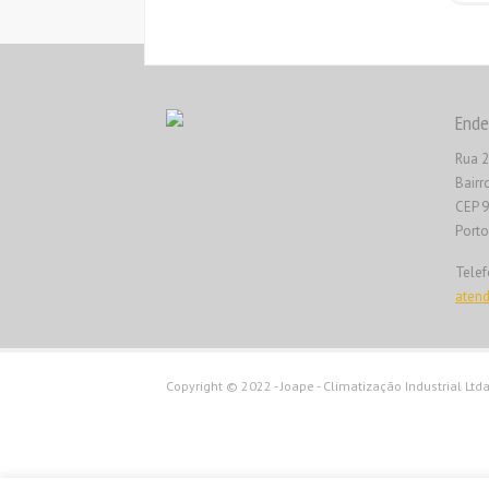
Ende
Rua 2
Bairr
CEP 
Porto
Telef
aten
Copyright © 2022 - Joape - Climatização Industrial Ltda